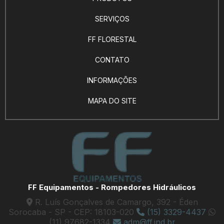
SERVIÇOS
FF FLORESTAL
CONTATO
INFORMAÇÕES
MAPA DO SITE
FF Equipamentos - Rompedores Hidráulicos
R. Luís Gonçalves de Camargo, 392 - Éden
Sorocaba - SP - CEP: 18103-020
(15) 3329-4437
(11) 97682-1334
adm@ff.ind.br