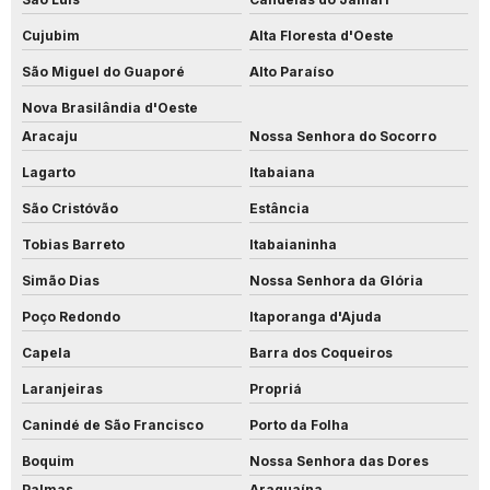
Cujubim
Alta Floresta d'Oeste
São Miguel do Guaporé
Alto Paraíso
Nova Brasilândia d'Oeste
Aracaju
Nossa Senhora do Socorro
Lagarto
Itabaiana
São Cristóvão
Estância
Tobias Barreto
Itabaianinha
Simão Dias
Nossa Senhora da Glória
Poço Redondo
Itaporanga d'Ajuda
Capela
Barra dos Coqueiros
Laranjeiras
Propriá
Canindé de São Francisco
Porto da Folha
Boquim
Nossa Senhora das Dores
Palmas
Araguaína