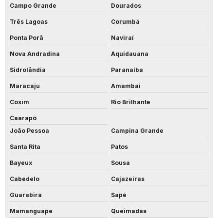
Campo Grande
Dourados
Três Lagoas
Corumbá
Ponta Porã
Naviraí
Nova Andradina
Aquidauana
Sidrolândia
Paranaíba
Maracaju
Amambai
Coxim
Rio Brilhante
Caarapó
João Pessoa
Campina Grande
Santa Rita
Patos
Bayeux
Sousa
Cabedelo
Cajazeiras
Guarabira
Sapé
Mamanguape
Queimadas