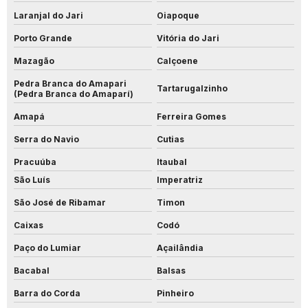
Laranjal do Jari
Oiapoque
Porto Grande
Vitória do Jari
Mazagão
Calçoene
Pedra Branca do Amapari
Tartarugalzinho
(Pedra Branca do Amaparí)
Amapá
Ferreira Gomes
Serra do Navio
Cutias
Pracuúba
Itaubal
São Luís
Imperatriz
São José de Ribamar
Timon
Caixas
Codó
Paço do Lumiar
Açailândia
Bacabal
Balsas
Barra do Corda
Pinheiro