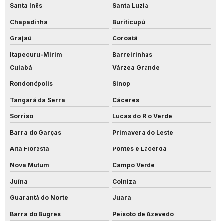
Santa Inês
Santa Luzia
Chapadinha
Buriticupú
Grajaú
Coroatá
Itapecuru-Mirim
Barreirinhas
Cuiabá
Várzea Grande
Rondonópolis
Sinop
Tangará da Serra
Cáceres
Sorriso
Lucas do Rio Verde
Barra do Garças
Primavera do Leste
Alta Floresta
Pontes e Lacerda
Nova Mutum
Campo Verde
Juína
Colniza
Guarantã do Norte
Juara
Barra do Bugres
Peixoto de Azevedo