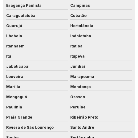
Bragança Paulista
Campinas
Caraguatatuba
Cubatão
Guarujá
Hortolândia
Ilhabela
Indaiatuba
Itanhaém
Itatiba
Itu
Itupeva
Jaboticabal
Jundiaí
Louveira
Marapoama
Marília
Mendonça
Mongaguá
Osasco
Paulínia
Peruíbe
Praia Grande
Ribeirão Preto
Riviera de São Lourenço
Santo André
Santos
Sertãozinho