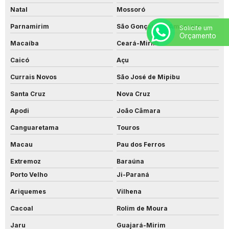
Natal
Mossoró
Parnamirim
São Gonçalo do Amarante
Solicite um
Orçamento
Macaíba
Ceará-Mirim
Caicó
Açu
Currais Novos
São José de Mipibu
Santa Cruz
Nova Cruz
Apodi
João Câmara
Canguaretama
Touros
Macau
Pau dos Ferros
Extremoz
Baraúna
Porto Velho
Ji-Paraná
Ariquemes
Vilhena
Cacoal
Rolim de Moura
Jaru
Guajará-Mirim