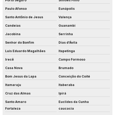
Porto Seguro
Simões Filho
Paulo Afonso
Eunápolis
Santo Antônio de Jesus
Valença
Candeias
Guanambi
Jacobina
Serrinha
Senhor do Bonfim
Dias d'Ávila
Luís Eduardo Magalhães
Itapetinga
Irecê
Campo Formoso
Casa Nova
Brumado
Bom Jesus da Lapa
Conceição do Coité
Itamaraju
Itaberaba
Cruz das Almas
Ipirá
Santo Amaro
Euclides da Cunha
Fortaleza
caucacia