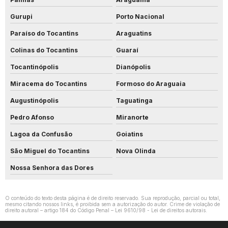
Gurupi
Porto Nacional
Paraíso do Tocantins
Araguatins
Colinas do Tocantins
Guaraí
Tocantinópolis
Dianópolis
Miracema do Tocantins
Formoso do Araguaia
Augustinópolis
Taguatinga
Pedro Afonso
Miranorte
Lagoa da Confusão
Goiatins
São Miguel do Tocantins
Nova Olinda
Nossa Senhora das Dores
O conteúdo do texto desta página é de direito reservado. Sua reprodução, parcial ou total,
mesmo citando nossos links, é proibida sem a autorização do autor. Crime de violação de
direito autoral – artigo 184 do Código Penal –
Lei 9610/98 - Lei de direitos autorais
.