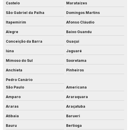
Castelo
Marataízes
São Gabriel da Palha
Domingos Martins
Itapemirim
Afonso Cláudio
Alegre
Baixo Guandu
Conceição da Barra
Guaçuí
Iúna
Jaguaré
Mimoso do Sul
Sooretama
Anchieta
Pinheiros
Pedro Canário
São Paulo
Americana
Amparo
Araraquara
Araras
Araçatuba
Atibaia
Barueri
Bauru
Bertioga