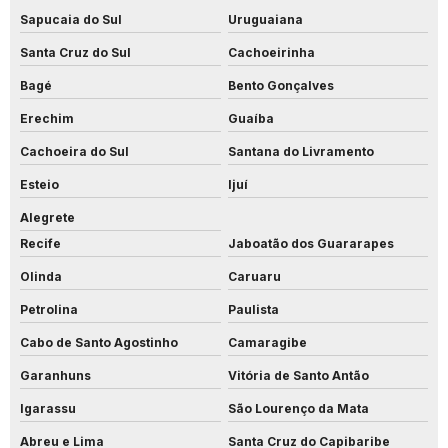
Sapucaia do Sul
Uruguaiana
Santa Cruz do Sul
Cachoeirinha
Bagé
Bento Gonçalves
Erechim
Guaíba
Cachoeira do Sul
Santana do Livramento
Esteio
Ijuí
Alegrete
Recife
Jaboatão dos Guararapes
Olinda
Caruaru
Petrolina
Paulista
Cabo de Santo Agostinho
Camaragibe
Garanhuns
Vitória de Santo Antão
Igarassu
São Lourenço da Mata
Abreu e Lima
Santa Cruz do Capibaribe