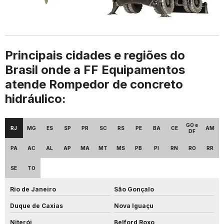
Principais cidades e regiões do
Brasil onde a FF Equipamentos
atende Rompedor de concreto
hidráulico:
GO e
RJ
MG
ES
SP
PR
SC
RS
PE
BA
CE
AM
DF
PA
AC
AL
AP
MA
MT
MS
PB
PI
RN
RO
RR
SE
TO
Rio de Janeiro
São Gonçalo
Duque de Caxias
Nova Iguaçu
Niterói
Belford Roxo