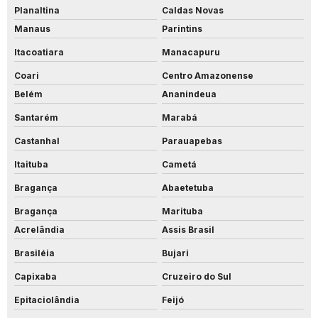
Planaltina
Caldas Novas
Manaus
Parintins
Itacoatiara
Manacapuru
Coari
Centro Amazonense
Belém
Ananindeua
Santarém
Marabá
Castanhal
Parauapebas
Itaituba
Cametá
Bragança
Abaetetuba
Bragança
Marituba
Acrelândia
Assis Brasil
Brasiléia
Bujari
Capixaba
Cruzeiro do Sul
Epitaciolândia
Feijó