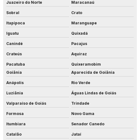
Juazeiro do Norte
Maracanaú
Sobral
Crato
Itapipoca
Maranguape
Iguatu
Quixadá
Canindé
Pacajus
Crateús
Aquiraz
Pacatuba
Quixeramobim
Goiânia
Aparecida de Goiânia
Anápolis
Rio Verde
Luziânia
Águas Lindas de Goiás
Valparaíso de Goiás
Trindade
Formosa
Novo Gama
Itumbiara
Senador Canedo
Catalão
Jataí