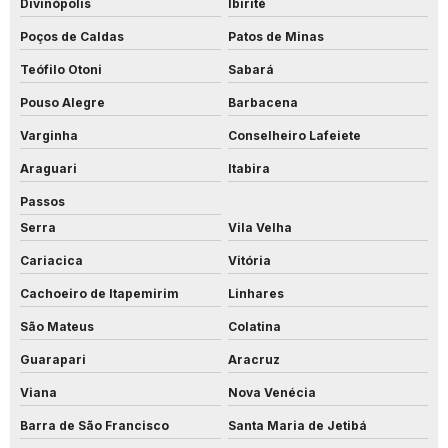
Divinópolis
Ibirité
Poços de Caldas
Patos de Minas
Teófilo Otoni
Sabará
Pouso Alegre
Barbacena
Varginha
Conselheiro Lafeiete
Araguari
Itabira
Passos
Serra
Vila Velha
Cariacica
Vitória
Cachoeiro de Itapemirim
Linhares
São Mateus
Colatina
Guarapari
Aracruz
Viana
Nova Venécia
Barra de São Francisco
Santa Maria de Jetibá