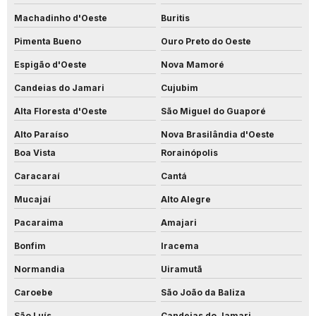
Machadinho d'Oeste
Buritis
Pimenta Bueno
Ouro Preto do Oeste
Espigão d'Oeste
Nova Mamoré
Candeias do Jamari
Cujubim
Alta Floresta d'Oeste
São Miguel do Guaporé
Alto Paraíso
Nova Brasilândia d'Oeste
Boa Vista
Rorainópolis
Caracaraí
Cantá
Mucajaí
Alto Alegre
Pacaraima
Amajari
Bonfim
Iracema
Normandia
Uiramutã
Caroebe
São João da Baliza
São Luís
Candeias do Jamari