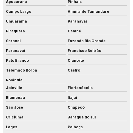
Apucarana
Pinhais
Campo Largo
Almirante Tamandaré
Umuarama
Paranavaí
Piraquara
Cambé
Sarandi
Fazenda Rio Grande
Paranavaí
Francisco Beltrão
Pato Branco
Cianorte
Telêmaco Borba
Castro
Rolândia
Joinville
Florianópolis
Blumenau
Itajaí
São José
Chapecó
Criciúma
Jaraguá do sul
Lages
Palhoça