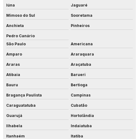
Iúna
Jaguaré
Mimoso do Sul
Sooretama
Anchieta
Pinheiros
Pedro Canário
São Paulo
Americana
Amparo
Araraquara
Araras
Araçatuba
Atibaia
Barueri
Bauru
Bertioga
Bragança Paulista
Campinas
Caraguatatuba
Cubatão
Guarujá
Hortolândia
Ilhabela
Indaiatuba
Itanhaém
Itatiba