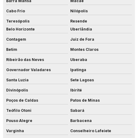
Barra Mansa
Macaé
Cabo Frio
Nilópolis
Teresópolis
Resende
Belo Horizonte
Uberlândia
Contagem
Juiz de Fora
Betim
Montes Claros
Ribeirão das Neves
Uberaba
Governador Valadares
Ipatinga
Santa Luzia
Sete Lagoas
Divinópolis
Ibirité
Poços de Caldas
Patos de Minas
Teófilo Otoni
Sabará
Pouso Alegre
Barbacena
Varginha
Conselheiro Lafeiete