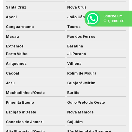
Santa Cruz
Nova Cruz
Solicite um
Apodi
João Câmara
Orçamento
Canguaretama
Touros
Macau
Pau dos Ferros
Extremoz
Baraúna
Porto Velho
Ji-Paraná
Ariquemes
Vilhena
Cacoal
Rolim de Moura
Jaru
Guajará-Mirim
Machadinho d'Oeste
Buritis
Pimenta Bueno
Ouro Preto do Oeste
Espigão d'Oeste
Nova Mamoré
Candeias do Jamari
Cujubim
Alta Floresta d'Oeste
São Miguel do Guaporé