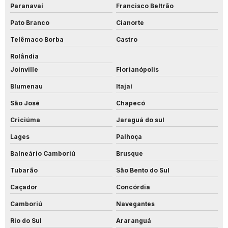
Paranavaí
Francisco Beltrão
Pato Branco
Cianorte
Telêmaco Borba
Castro
Rolândia
Joinville
Florianópolis
Blumenau
Itajaí
São José
Chapecó
Criciúma
Jaraguá do sul
Lages
Palhoça
Balneário Camboriú
Brusque
Tubarão
São Bento do Sul
Caçador
Concórdia
Camboriú
Navegantes
Rio do Sul
Araranguá