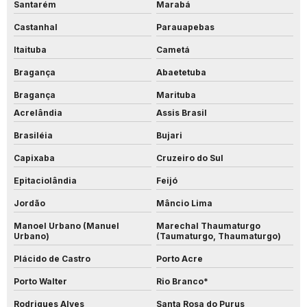
Santarém
Marabá
Castanhal
Parauapebas
Itaituba
Cametá
Bragança
Abaetetuba
Bragança
Marituba
Acrelândia
Assis Brasil
Brasiléia
Bujari
Capixaba
Cruzeiro do Sul
Epitaciolândia
Feijó
Jordão
Mâncio Lima
Manoel Urbano (Manuel
Marechal Thaumaturgo
Urbano)
(Taumaturgo, Thaumaturgo)
Plácido de Castro
Porto Acre
Porto Walter
Rio Branco*
Rodrigues Alves
Santa Rosa do Purus