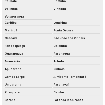
Taubaté
Ubatuba
Valinhos
Vinhedo
Votuporanga
Curitiba
Londrina
Maringá
Ponta Grossa
Cascavel
São José dos Pinhais
Foz do Iguaçu
Colombo
Guarapuava
Paranaguá
Araucária
Toledo
Apucarana
Pinhais
Campo Largo
Almirante Tamandaré
Umuarama
Paranavaí
Piraquara
Cambé
Sarandi
Fazenda Rio Grande