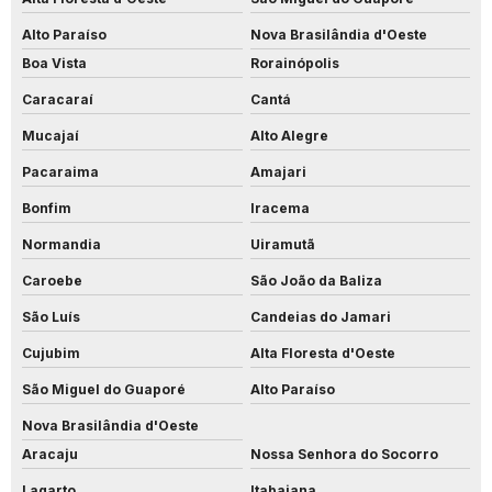
Alto Paraíso
Nova Brasilândia d'Oeste
Boa Vista
Rorainópolis
Caracaraí
Cantá
Mucajaí
Alto Alegre
Pacaraima
Amajari
Bonfim
Iracema
Normandia
Uiramutã
Caroebe
São João da Baliza
São Luís
Candeias do Jamari
Cujubim
Alta Floresta d'Oeste
São Miguel do Guaporé
Alto Paraíso
Nova Brasilândia d'Oeste
Aracaju
Nossa Senhora do Socorro
Lagarto
Itabaiana