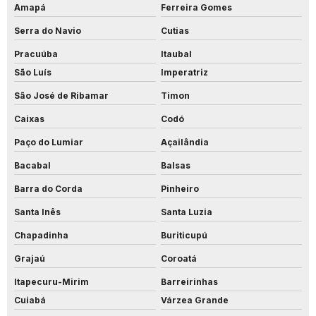
Amapá
Ferreira Gomes
Serra do Navio
Cutias
Pracuúba
Itaubal
São Luís
Imperatriz
São José de Ribamar
Timon
Caixas
Codó
Paço do Lumiar
Açailândia
Bacabal
Balsas
Barra do Corda
Pinheiro
Santa Inês
Santa Luzia
Chapadinha
Buriticupú
Grajaú
Coroatá
Itapecuru-Mirim
Barreirinhas
Cuiabá
Várzea Grande