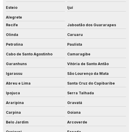
Esteio
Ijuí
Alegrete
Recife
Jaboatão dos Guararapes
Olinda
Caruaru
Petrolina
Paulista
Cabo de Santo Agostinho
Camaragibe
Garanhuns
Vitória de Santo Antão
Igarassu
São Lourenço da Mata
Abreu e Lima
Santa Cruz do Capibaribe
Ipojuca
Serra Talhada
Araripina
Gravatá
Carpina
Goiana
Belo Jardim
Arcoverde
Ouricuri
Escada