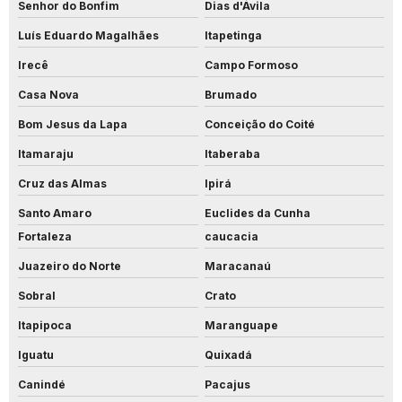
Senhor do Bonfim
Dias d'Ávila
Luís Eduardo Magalhães
Itapetinga
Irecê
Campo Formoso
Casa Nova
Brumado
Bom Jesus da Lapa
Conceição do Coité
Itamaraju
Itaberaba
Cruz das Almas
Ipirá
Santo Amaro
Euclides da Cunha
Fortaleza
caucacia
Juazeiro do Norte
Maracanaú
Sobral
Crato
Itapipoca
Maranguape
Iguatu
Quixadá
Canindé
Pacajus