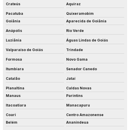
Crateús
Aquiraz
Pacatuba
Quixeramobim
Goiânia
Aparecida de Goiânia
Anápolis
Rio Verde
Luziânia
Águas Lindas de Goiás
Valparaíso de Goiás
Trindade
Formosa
Novo Gama
Itumbiara
Senador Canedo
Catalão
Jataí
Planaltina
Caldas Novas
Manaus
Parintins
Itacoatiara
Manacapuru
Coari
Centro Amazonense
Belém
Ananindeua