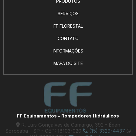
PRODUTOS
SERVIÇOS
FF FLORESTAL
CONTATO
INFORMAÇÕES
MAPA DO SITE
FF Equipamentos - Rompedores Hidráulicos
R. Luís Gonçalves de Camargo, 392 - Éden
Sorocaba - SP - CEP: 18103-020
(15) 3329-4437