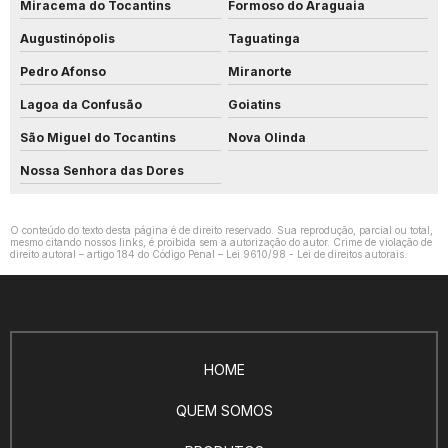
Miracema do Tocantins
Formoso do Araguaia
Augustinópolis
Taguatinga
Pedro Afonso
Miranorte
Lagoa da Confusão
Goiatins
São Miguel do Tocantins
Nova Olinda
Nossa Senhora das Dores
O conteúdo do texto desta página é de direito reservado. Sua reprodução, parcial ou total,
mesmo citando nossos links, é proibida sem a autorização do autor. Crime de violação de
direito autoral – artigo 184 do Código Penal –
Lei 9610/98 - Lei de direitos autorais
.
HOME
QUEM SOMOS