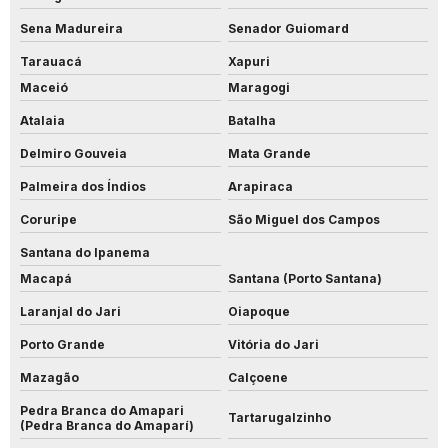
Sena Madureira
Senador Guiomard
Tarauacá
Xapuri
Maceió
Maragogi
Atalaia
Batalha
Delmiro Gouveia
Mata Grande
Palmeira dos Índios
Arapiraca
Coruripe
São Miguel dos Campos
Santana do Ipanema
Macapá
Santana (Porto Santana)
Laranjal do Jari
Oiapoque
Porto Grande
Vitória do Jari
Mazagão
Calçoene
Pedra Branca do Amapari
Tartarugalzinho
(Pedra Branca do Amaparí)