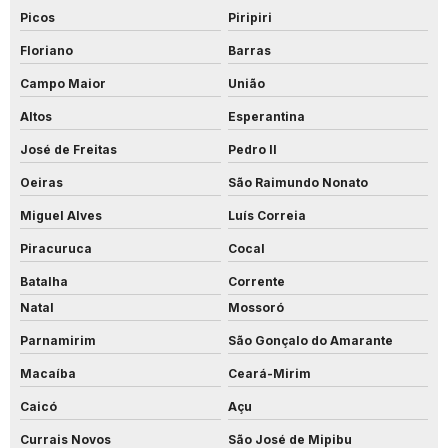
Picos
Piripiri
Floriano
Barras
Campo Maior
União
Altos
Esperantina
José de Freitas
Pedro II
Oeiras
São Raimundo Nonato
Miguel Alves
Luís Correia
Piracuruca
Cocal
Batalha
Corrente
Natal
Mossoró
Parnamirim
São Gonçalo do Amarante
Macaíba
Ceará-Mirim
Caicó
Açu
Currais Novos
São José de Mipibu