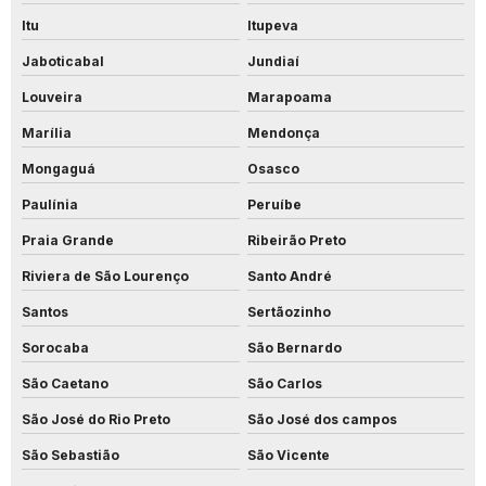
Itu
Itupeva
Jaboticabal
Jundiaí
Louveira
Marapoama
Marília
Mendonça
Mongaguá
Osasco
Paulínia
Peruíbe
Praia Grande
Ribeirão Preto
Riviera de São Lourenço
Santo André
Santos
Sertãozinho
Sorocaba
São Bernardo
São Caetano
São Carlos
São José do Rio Preto
São José dos campos
São Sebastião
São Vicente