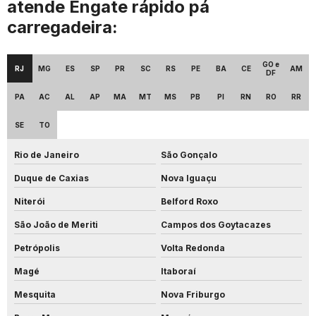
atende Engate rápido pá
carregadeira:
GO e
RJ
MG
ES
SP
PR
SC
RS
PE
BA
CE
AM
DF
PA
AC
AL
AP
MA
MT
MS
PB
PI
RN
RO
RR
SE
TO
Rio de Janeiro
São Gonçalo
Duque de Caxias
Nova Iguaçu
Niterói
Belford Roxo
São João de Meriti
Campos dos Goytacazes
Petrópolis
Volta Redonda
Magé
Itaboraí
Mesquita
Nova Friburgo