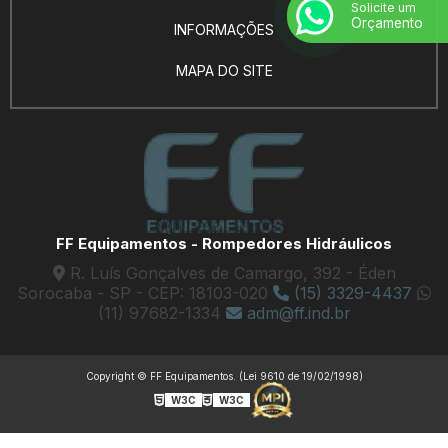
Solicite um
Orçamento
INFORMAÇÕES
MAPA DO SITE
FF Equipamentos - Rompedores Hidráulicos
R. Luís Gonçalves de Camargo, 392 - Éden
Sorocaba - SP - CEP: 18103-020
(15) 3329-4437
(11) 97682-1334
adm@ff.ind.br
Copyright © FF Equipamentos. (Lei 9610 de 19/02/1998)
W3C
W3C