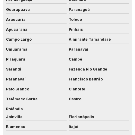
Guarapuava
Paranaguá
Araucária
Toledo
Apucarana
Pinhais
Campo Largo
Almirante Tamandaré
Umuarama
Paranavaí
Piraquara
Cambé
Sarandi
Fazenda Rio Grande
Paranavaí
Francisco Beltrão
Pato Branco
Cianorte
Telêmaco Borba
Castro
Rolândia
Joinville
Florianópolis
Blumenau
Itajaí