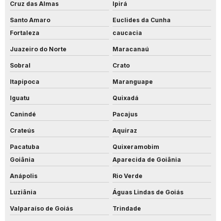
Cruz das Almas
Ipirá
Santo Amaro
Euclides da Cunha
Fortaleza
caucacia
Juazeiro do Norte
Maracanaú
Sobral
Crato
Itapipoca
Maranguape
Iguatu
Quixadá
Canindé
Pacajus
Crateús
Aquiraz
Pacatuba
Quixeramobim
Goiânia
Aparecida de Goiânia
Anápolis
Rio Verde
Luziânia
Águas Lindas de Goiás
Valparaíso de Goiás
Trindade