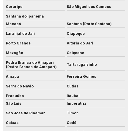
Coruripe
São Miguel dos Campos
Santana do Ipanema
Macapá
Santana (Porto Santana)
Laranjal do Jari
Oiapoque
Porto Grande
Vitória do Jari
Mazagão
Calçoene
Pedra Branca do Amapari
Tartarugalzinho
(Pedra Branca do Amaparí)
Amapá
Ferreira Gomes
Serra do Navio
Cutias
Pracuúba
Itaubal
São Luís
Imperatriz
São José de Ribamar
Timon
Caixas
Codó