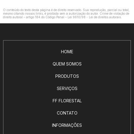
O conteúdo do texto desta página é de direito reservado. Sua reprodução, parcial ou total,
mesmo citando nossos links, é proibida sem a autorização do autor. Crime de violação de
direito autoral – artigo 184 do Código Penal –
Lei 9610/98 - Lei de direitos autorais
.
HOME
QUEM SOMOS
PRODUTOS
SERVIÇOS
FF FLORESTAL
CONTATO
INFORMAÇÕES