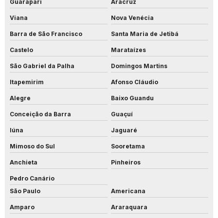
Guarapari
Aracruz
Viana
Nova Venécia
Barra de São Francisco
Santa Maria de Jetibá
Castelo
Marataízes
São Gabriel da Palha
Domingos Martins
Itapemirim
Afonso Cláudio
Alegre
Baixo Guandu
Conceição da Barra
Guaçuí
Iúna
Jaguaré
Mimoso do Sul
Sooretama
Anchieta
Pinheiros
Pedro Canário
São Paulo
Americana
Amparo
Araraquara