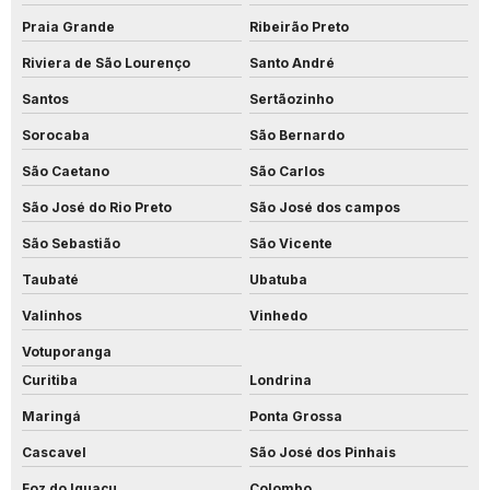
Praia Grande
Ribeirão Preto
Riviera de São Lourenço
Santo André
Santos
Sertãozinho
Sorocaba
São Bernardo
São Caetano
São Carlos
São José do Rio Preto
São José dos campos
São Sebastião
São Vicente
Taubaté
Ubatuba
Valinhos
Vinhedo
Votuporanga
Curitiba
Londrina
Maringá
Ponta Grossa
Cascavel
São José dos Pinhais
Foz do Iguaçu
Colombo