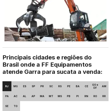
Principais cidades e regiões do
Brasil onde a FF Equipamentos
atende Garra para sucata a venda:
GO e
RJ
MG
ES
SP
PR
SC
RS
PE
BA
CE
AM
DF
PA
AC
AL
AP
MA
MT
MS
PB
PI
RN
RO
RR
SE
TO