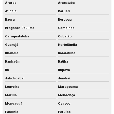
Araras
Araçatuba
Atibaia
Barueri
Bauru
Bertioga
Bragança Paulista
Campinas
Caraguatatuba
Cubatão
Guarujá
Hortolândia
Ilhabela
Indaiatuba
Itanhaém
Itatiba
Itu
Itupeva
Jaboticabal
Jundiaí
Louveira
Marapoama
Marília
Mendonça
Mongaguá
Osasco
Paulínia
Peruíbe