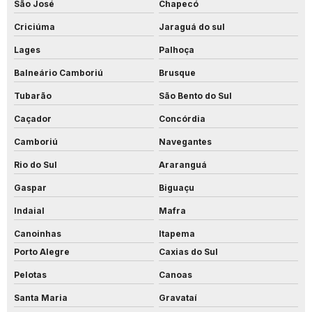
São José
Chapecó
Criciúma
Jaraguá do sul
Lages
Palhoça
Balneário Camboriú
Brusque
Tubarão
São Bento do Sul
Caçador
Concórdia
Camboriú
Navegantes
Rio do Sul
Araranguá
Gaspar
Biguaçu
Indaial
Mafra
Canoinhas
Itapema
Porto Alegre
Caxias do Sul
Pelotas
Canoas
Santa Maria
Gravataí