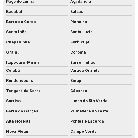
Paço do Lumiar
Açailândia
Bacabal
Balsas
Barra do Corda
Pinheiro
Santa Inês
Santa Luzia
Chapadinha
Buriticupú
Grajaú
Coroatá
Itapecuru-Mirim
Barreirinhas
Cuiabá
Várzea Grande
Rondonópolis
Sinop
Tangará da Serra
Cáceres
Sorriso
Lucas do Rio Verde
Barra do Garças
Primavera do Leste
Alta Floresta
Pontes e Lacerda
Nova Mutum
Campo Verde