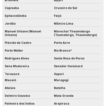
Brasiléia
Bujari
Capixaba
Cruzeiro do Sul
Epitaciolândia
Feijó
Jordão
Mâncio Lima
Manoel Urbano (Manuel
Marechal Thaumaturgo
Urbano)
(Taumaturgo, Thaumaturgo)
Plácido de Castro
Porto Acre
Porto Walter
Rio Branco*
Rodrigues Alves
Santa Rosa do Purus
Sena Madureira
Senador Guiomard
Tarauacá
Xapuri
Maceió
Maragogi
Atalaia
Batalha
Delmiro Gouveia
Mata Grande
Palmeira dos Índios
Arapiraca