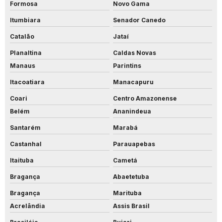
Formosa
Novo Gama
Itumbiara
Senador Canedo
Catalão
Jataí
Planaltina
Caldas Novas
Manaus
Parintins
Itacoatiara
Manacapuru
Coari
Centro Amazonense
Belém
Ananindeua
Santarém
Marabá
Castanhal
Parauapebas
Itaituba
Cametá
Bragança
Abaetetuba
Bragança
Marituba
Acrelândia
Assis Brasil