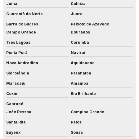
Juína
Colniza
Guarantã do Norte
Juara
Barra do Bugres
Peixoto de Azevedo
Campo Grande
Dourados
Três Lagoas
Corumbá
Ponta Porã
Naviraí
Nova Andradina
Aquidauana
Sidrolândia
Paranaíba
Maracaju
Amambai
Coxim
Rio Brilhante
Caarapó
João Pessoa
Campina Grande
Santa Rita
Patos
Bayeux
Sousa