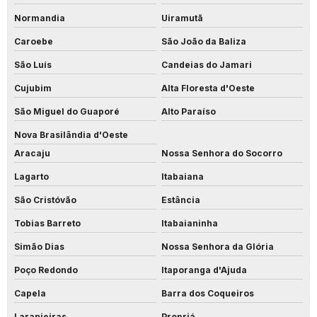
Normandia
Uiramutã
Caroebe
São João da Baliza
São Luís
Candeias do Jamari
Cujubim
Alta Floresta d'Oeste
São Miguel do Guaporé
Alto Paraíso
Nova Brasilândia d'Oeste
Aracaju
Nossa Senhora do Socorro
Lagarto
Itabaiana
São Cristóvão
Estância
Tobias Barreto
Itabaianinha
Simão Dias
Nossa Senhora da Glória
Poço Redondo
Itaporanga d'Ajuda
Capela
Barra dos Coqueiros
Laranjeiras
Propriá